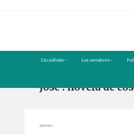
L’Académie
Les membres
Pub
José : novela de c
Auteur :