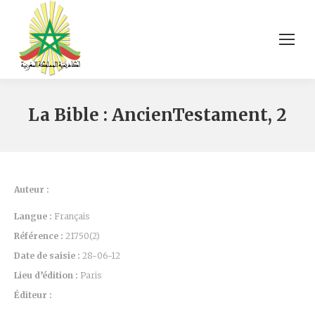
La Bible : AncienTestament, 2
Auteur :
Langue :
Français
Référence :
21750(2)
Date de saisie :
28-06-12
Lieu d’édition :
Paris
Éditeur :