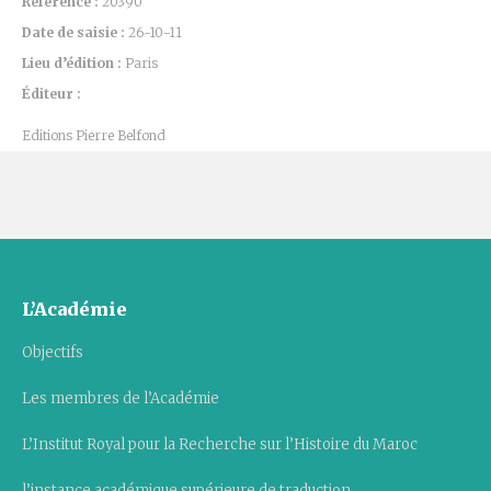
Référence :
20390
Date de saisie :
26-10-11
Lieu d’édition :
Paris
Éditeur :
Editions Pierre Belfond
L’Académie
Objectifs
Les membres de l’Académie
L’Institut Royal pour la Recherche sur l’Histoire du Maroc
l’instance académique supérieure de traduction