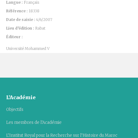
Langue :
Français
Référence :
18338
Date de saisie :
4/6/2007
Lieu d’édition :
Rabat
Éditeur :
Université Mohammed V
L’Académie
Objectifs
Les membres de l’Académie
L’Institut Royal pour la Recherche sur l’Histoire du Maroc