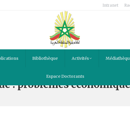
Intranet
Ra
lications
Bibliothèque
Activités
Médiathèqu
Espace Doctorants
que : problèmes économique