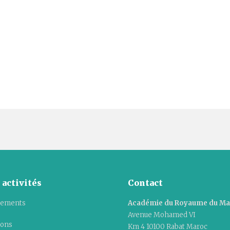
 activités
Contact
ements
Académie du Royaume du M
Avenue Mohamed VI
ions
Km 4 10100 Rabat Maroc