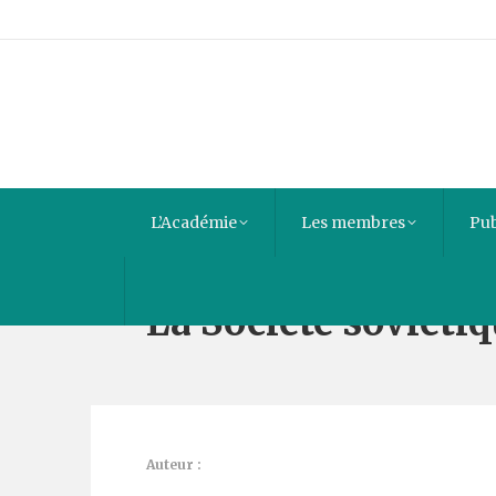
L’Académie
Les membres
Pub
La Société soviéti
Auteur :