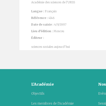
Académie des sciences de l’URSS
Langue :
Français
Référence :
4146
Date de saisie :
4/9/1997
Lieu d’édition :
Moscou
Éditeur :
sciences sociales aujourd’hui
L’Académie
Nos
Objectifs
Evèn
Les membres de l’Académie
Sess