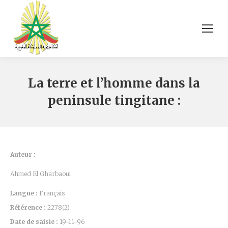
La terre et l’homme dans la
peninsule tingitane :
Auteur :
Ahmed El Gharbaoui
Langue :
Français
Référence :
2278(2)
Date de saisie :
19-11-96