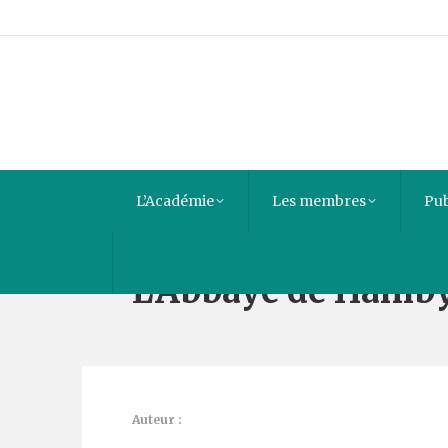
L’Académie
Les membres
Pub
L’Abbaye de Hamb
Auteur :