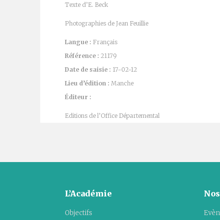
Texte d’E. Beck
Photographies de Jean Feuillie
Langue :
Français
Référence :
21179
Date de saisie :
17-02-12
Lieu d’édition :
Manche
Éditeur :
Editions de l’Office Départemental
L’Académie
Nos
Objectifs
Evèn