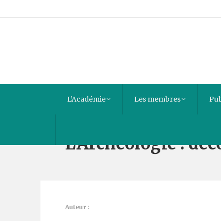
L’Académie
Les membres
Pub
L’Archéologie : déc
Auteur :