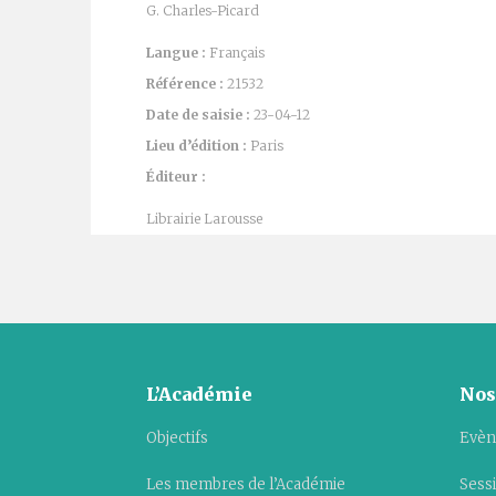
G. Charles-Picard
Langue :
Français
Référence :
21532
Date de saisie :
23-04-12
Lieu d’édition :
Paris
Éditeur :
Librairie Larousse
L’Académie
Nos
Objectifs
Evèn
Les membres de l’Académie
Sess