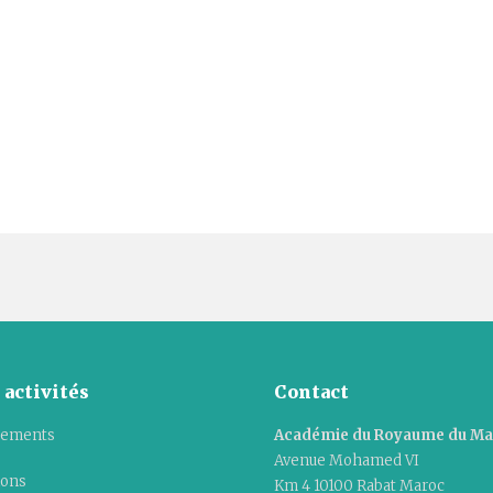
 activités
Contact
ements
Académie du Royaume du M
Avenue Mohamed VI
ions
Km 4 10100 Rabat Maroc