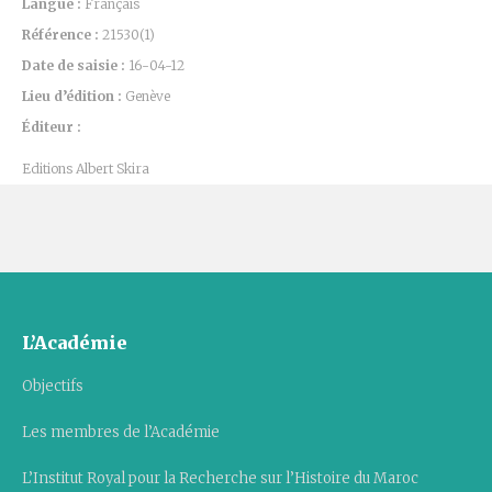
Langue :
Français
Référence :
21530(1)
Date de saisie :
16-04-12
Lieu d’édition :
Genève
Éditeur :
Editions Albert Skira
L’Académie
Objectifs
Les membres de l’Académie
L’Institut Royal pour la Recherche sur l’Histoire du Maroc