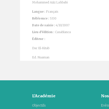
Mohammed Aziz Lahbabi
Langue :
Français
Référence :
5330
Date de saisie :
4/10/1997
Lieu d’édition :
Casablanca
Éditeur :
Dar El-Kitab
Ed. Naaman
L’Académie
Nos
Objectifs
Evèn