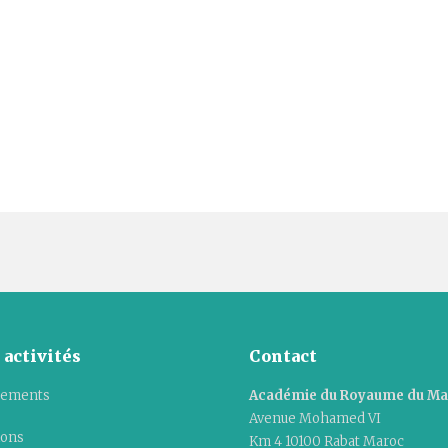
 activités
Contact
ements
Académie du Royaume du M
Avenue Mohamed VI
ions
Km 4 10100 Rabat Maroc