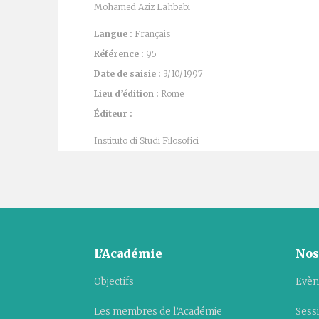
Mohamed Aziz Lahbabi
Langue :
Français
Référence :
95
Date de saisie :
3/10/1997
Lieu d’édition :
Rome
Éditeur :
Instituto di Studi Filosofici
L’Académie
Nos
Objectifs
Evèn
Les membres de l’Académie
Sess