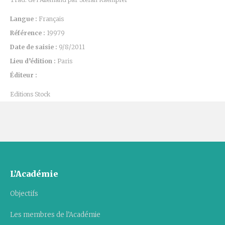
Langue :
Français
Référence :
19979
Date de saisie :
9/8/2011
Lieu d’édition :
Paris
Éditeur :
Editions Stock
L’Académie
Objectifs
Les membres de l’Académie