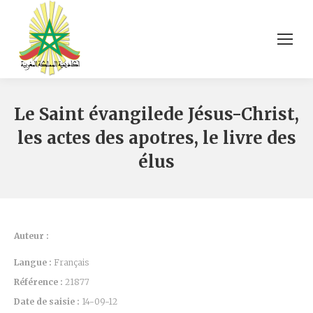
Le Saint évangilede Jésus-Christ,
les actes des apotres, le livre des
élus
Auteur :
Langue :
Français
Référence :
21877
Date de saisie :
14-09-12