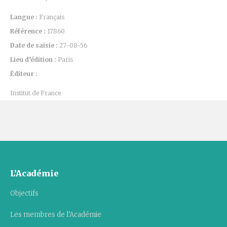
Langue :
Français
Référence :
17860
Date de saisie :
27-08-56
Lieu d’édition :
Paris
Éditeur :
Institut de France
L’Académie
Objectifs
Les membres de l’Académie