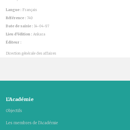
Langue :
Français
Référence :
749
Date de saisie :
14-04-97
Lieu d’édition :
Ankara
Éditeur :
Direction générale des affaires
L’Académie
Objectifs
Les membres de l’Académie