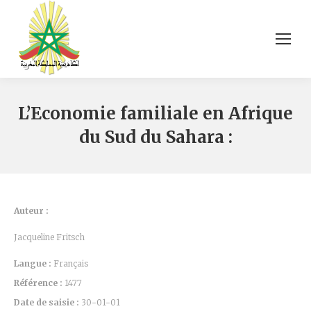
L’Economie familiale en Afrique
du Sud du Sahara :
Auteur :
Jacqueline Fritsch
Langue :
Français
Référence :
1477
Date de saisie :
30-01-01