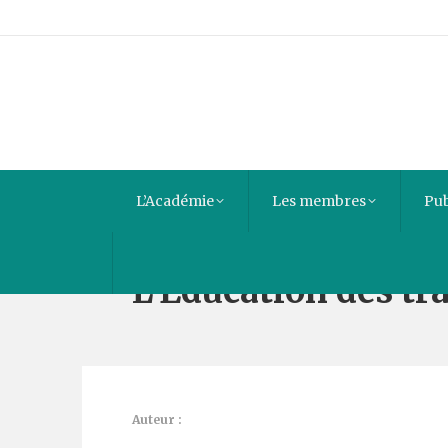
L’Académie
Les membres
Pub
L’Education des tra
Auteur :