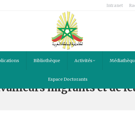
Intranet
Ra
lications
Bibliothèque
Activités
Médiathèqu
Espace Doctorants
vailleurs migrants et de le