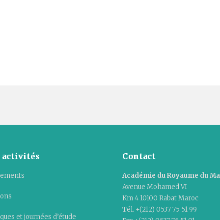
 activités
Contact
ements
Académie du Royaume du M
Avenue Mohamed VI
ions
Km 4 10100 Rabat Maroc
Tél. +(212) 0537 75 51 99
ques et journées d’étude