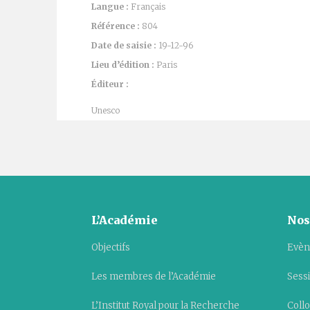
Langue :
Français
Référence :
804
Date de saisie :
19-12-96
Lieu d’édition :
Paris
Éditeur :
Unesco
L’Académie
Nos
Objectifs
Evèn
Les membres de l’Académie
Sess
L’Institut Royal pour la Recherche
Collo