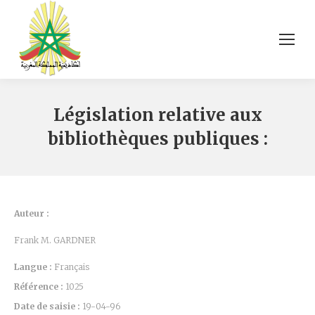
Législation relative aux
bibliothèques publiques :
Auteur :
Frank M. GARDNER
Langue :
Français
Référence :
1025
Date de saisie :
19-04-96