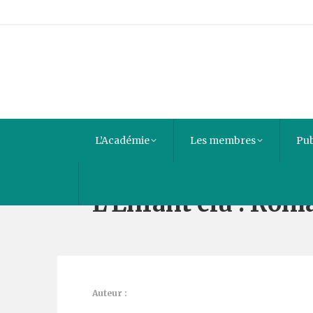
L’Académie
Les membres
Pub
L’Enfant élu : Rom
Auteur :