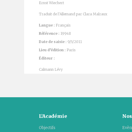
Ernst Wiechert
Traduit de l’Allemand par Clara Malraux
Langue :
Français
Référence :
19948
Date de saisie :
9/5/2011
Lieu d’édition :
Paris
Éditeur :
Calmann Lévy
L’Académie
Nos
Objectifs
Evèn