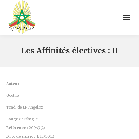
Les Affinités électives : II
Auteur :
Goethe
Trad. de J.F Angelloz
Langue :
Bilingue
Référence :
20949(2)
Date de saisie :
1/12/2012