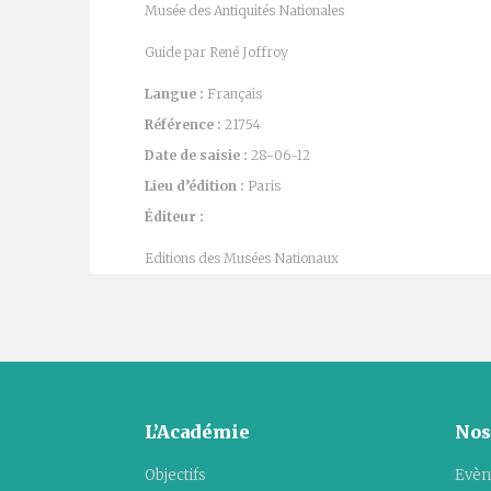
Musée des Antiquités Nationales
Guide par René Joffroy
Langue :
Français
Référence :
21754
Date de saisie :
28-06-12
Lieu d’édition :
Paris
Éditeur :
Editions des Musées Nationaux
L’Académie
Nos
Objectifs
Evèn