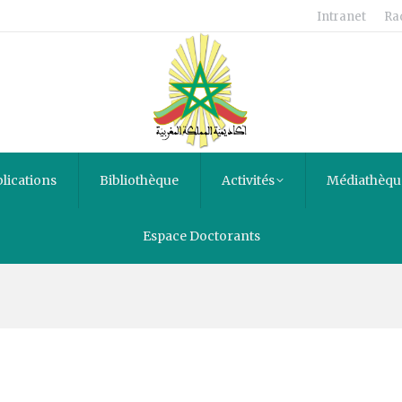
Intranet
Ra
lications
Bibliothèque
Activités
Médiathèqu
ques en rapport avec le ch
Espace Doctorants