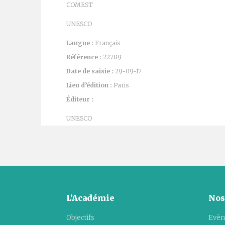
COMEST
UNESCO
Langue :
Français
Référence :
22789
Date de saisie :
29-09-17
Lieu d’édition :
Paris
Éditeur :
UNESCO
L’Académie
Nos
Objectifs
Evèn