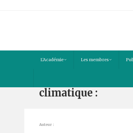
L’Académie
Les membres
Pub
Les Principes éthi
climatique :
Auteur :