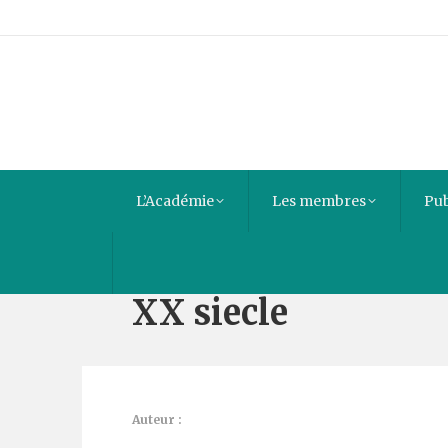
L’Académie
Les membres
Pub
Les Relations entr
XX siecle
Auteur :