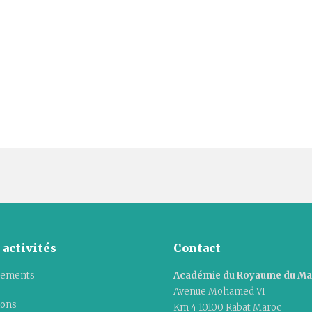
 activités
Contact
ements
Académie du Royaume du M
Avenue Mohamed VI
ions
Km 4 10100 Rabat Maroc