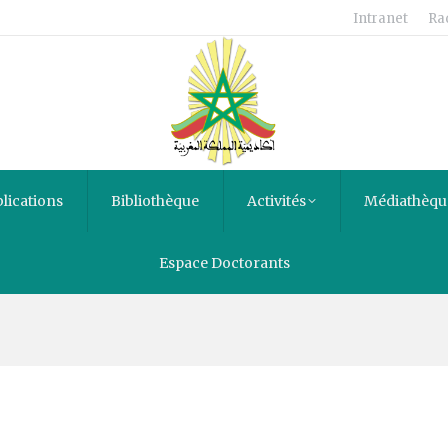
Intranet
Ra
lications
Bibliothèque
Activités
Médiathèqu
e les deux rives du Sahara 
Espace Doctorants