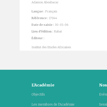
Adamou Aboubacar
Langue :
Français
Référence :
17944
Date de saisie :
30-01-06
Lieu d’édition :
Rabat
Éditeur :
Institut des Etudes Africaines
L’Académie
Nos
Objectifs
Evèn
Les membres de l’Académie
Sess