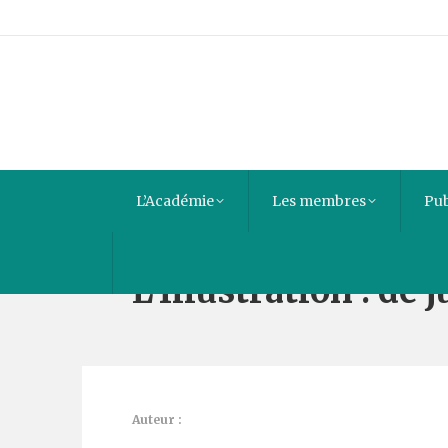
L’Académie
Les membres
Pub
L’Illustration : de 
Auteur :