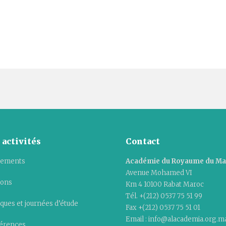
 activités
Contact
ements
Académie du Royaume du M
Avenue Mohamed VI
ions
Km 4 10100 Rabat Maroc
Tél. +(212) 0537 75 51 99
ques et journées d’étude
Fax +(212) 0537 75 51 01
Email : info@alacademia.org.m
érences