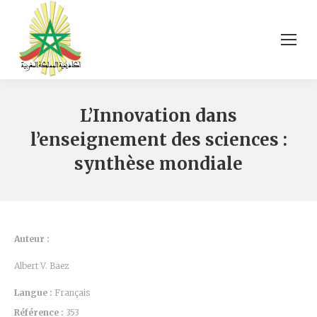
L’Innovation dans
l’enseignement des sciences :
synthèse mondiale
Auteur :
Albert V. Baez
Langue :
Français
Référence :
353