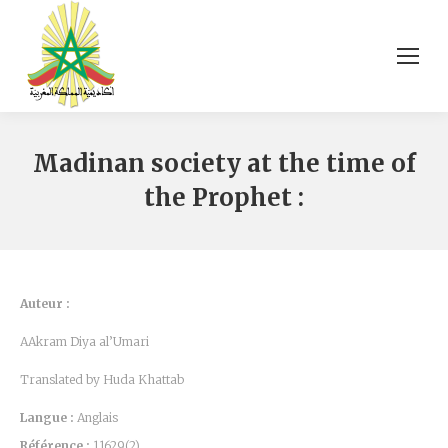
Madinan society at the time of
the Prophet :
Auteur :
AAkram Diya al’Umari
Translated by Huda Khattab
Langue :
Anglais
Référence :
11629(2)