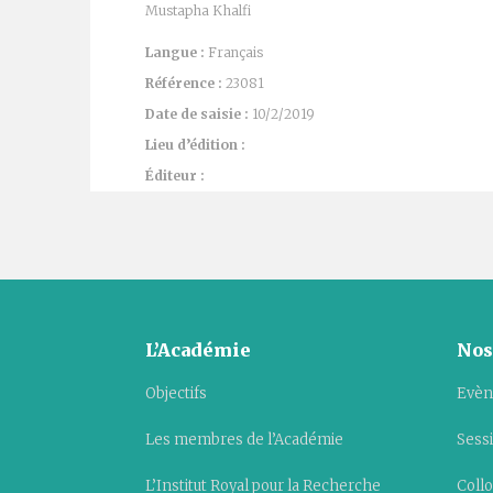
Mustapha Khalfi
Langue :
Français
Référence :
23081
Date de saisie :
10/2/2019
Lieu d’édition :
Éditeur :
L’Académie
Nos
Objectifs
Evèn
Les membres de l’Académie
Sess
L’Institut Royal pour la Recherche
Collo