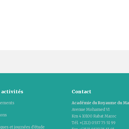
 activités
Contact
ements
Académie du Royaume du M
Avenue Mohamed VI
ions
Km 4 10100 Rabat Maroc
Tél. +(212) 0537 75 51 99
ques et journées d’étude