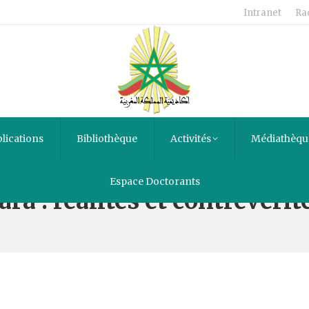
Intranet
Ra
lications
Bibliothèque
Activités
Médiathèqu
Espace Doctorants
a : réalités et contrevérité