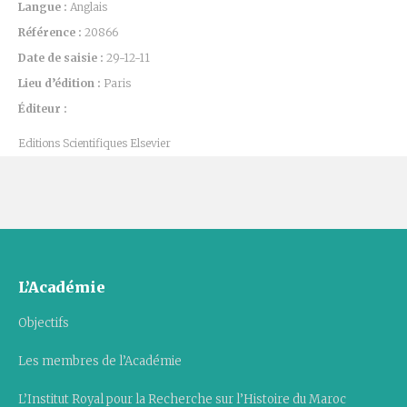
Langue :
Anglais
Référence :
20866
Date de saisie :
29-12-11
Lieu d’édition :
Paris
Éditeur :
Editions Scientifiques Elsevier
L’Académie
Objectifs
Les membres de l’Académie
L’Institut Royal pour la Recherche sur l’Histoire du Maroc