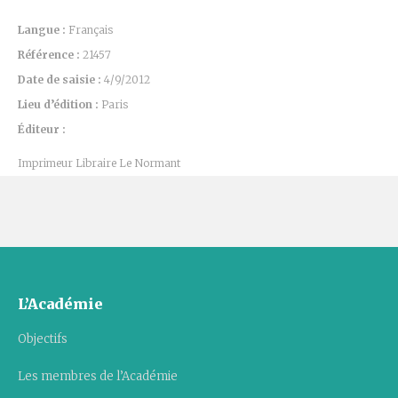
Langue :
Français
Référence :
21457
Date de saisie :
4/9/2012
Lieu d’édition :
Paris
Éditeur :
Imprimeur Libraire Le Normant
L’Académie
Objectifs
Les membres de l’Académie