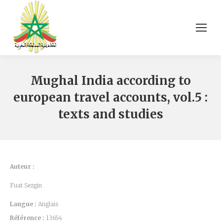
Mughal India according to
european travel accounts, vol.5 :
texts and studies
Auteur :
Fuat Sezgin
Langue :
Anglais
Référence :
13654