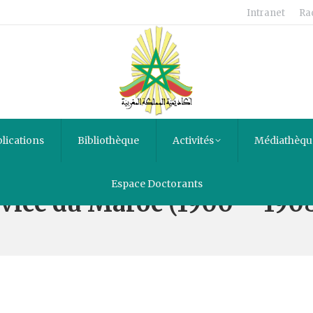
Intranet
Ra
lications
Bibliothèque
Activités
Médiathèqu
Espace Doctorants
vice du Maroc (1900 – 190