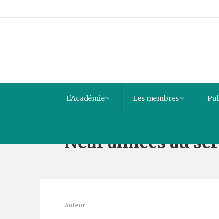
L’Académie
Les membres
Pub
Neuf années au ser
Auteur :