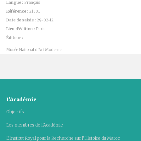
Langue :
Français
Référence :
21301
Date de saisie :
29-02-12
Lieu d’édition :
Paris
Éditeur :
Musée National d’Art Moderne
L’Académie
Objectifs
Les membres de l’Académie
L’Institut Royal pour la Recherche sur l’Histoire du Maroc