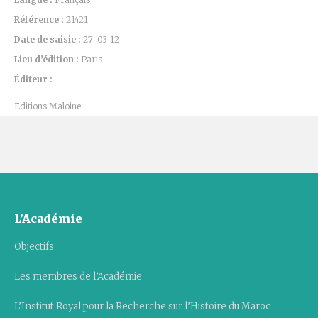
Référence :
21421
Date de saisie :
27-03-12
Lieu d’édition :
Paris
Éditeur :
Editions Maloine
L’Académie
Objectifs
Les membres de l’Académie
L’Institut Royal pour la Recherche sur l’Histoire du Maroc