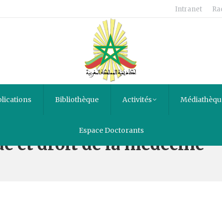
Intranet
Ra
lications
Bibliothèque
Activités
Médiathèqu
Espace Doctorants
e et droit de la médecine