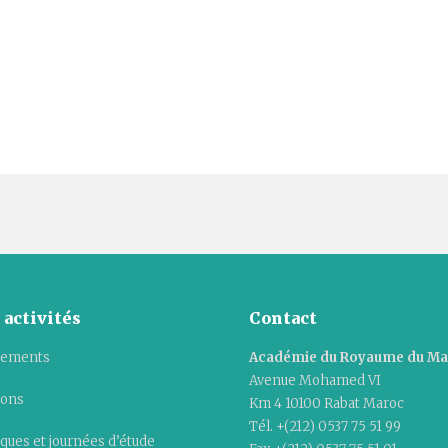
 activités
Contact
ements
Académie du Royaume du M
Avenue Mohamed VI
ions
Km 4 10100 Rabat Maroc
Tél. +(212) 0537 75 51 99
ques et journées d’étude