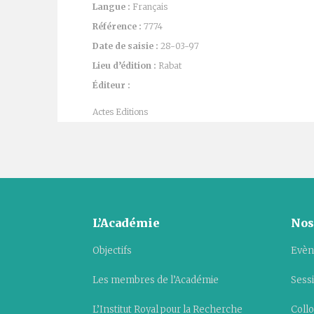
Langue :
Français
Référence :
7774
Date de saisie :
28-03-97
Lieu d’édition :
Rabat
Éditeur :
Actes Editions
L’Académie
Nos
Objectifs
Evèn
Les membres de l’Académie
Sess
L’Institut Royal pour la Recherche
Collo