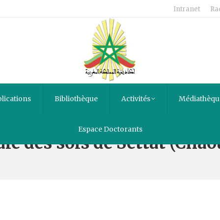
Intranet
Ra
lications
Bibliothèque
Activités
Médiathèqu
Espace Doctorants
le des sols de Settat (Chao