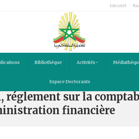
Intranet
Ra
lications
Bibliothèque
Activités
Médiathèqu
ministration de l’Institut 
Espace Doctorants
 réglement sur la comptabi
ministration financière