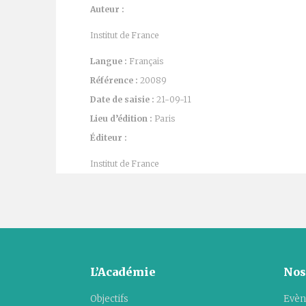
Auteur :
Institut de France
Langue :
Français
Référence :
20089
Date de saisie :
21-09-11
Lieu d’édition :
Paris
Éditeur :
Institut de France
L’Académie
Nos
Objectifs
Evèn