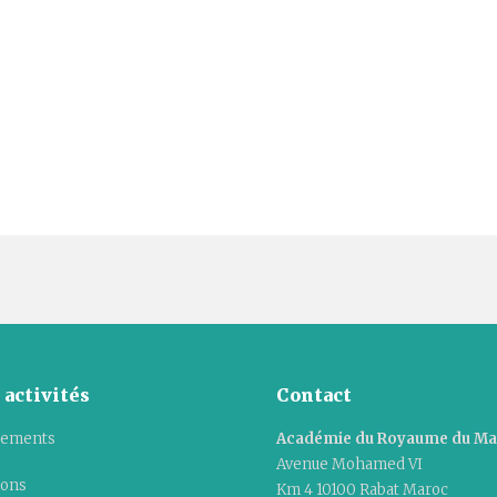
 activités
Contact
ements
Académie du Royaume du M
Avenue Mohamed VI
ions
Km 4 10100 Rabat Maroc