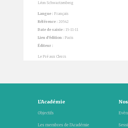
Léon Schwartzenberg
Langue :
Français
Référence :
20542
Date de saisie :
15-11-11
Lieu d’édition :
Paris
Éditeur :
Le Pré aux Clercs
L’Académie
Nos
Objectifs
Evèn
Les membres de l’Académie
Sess