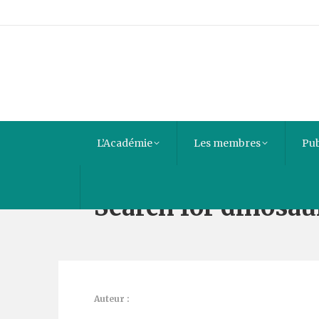
L’Académie
Les membres
Pub
Search for dinosau
Auteur :