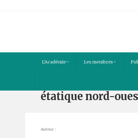
L’Académie
Les membres
Pub
Sidi Waggag b. Za
étatique nord-oues
Auteur :