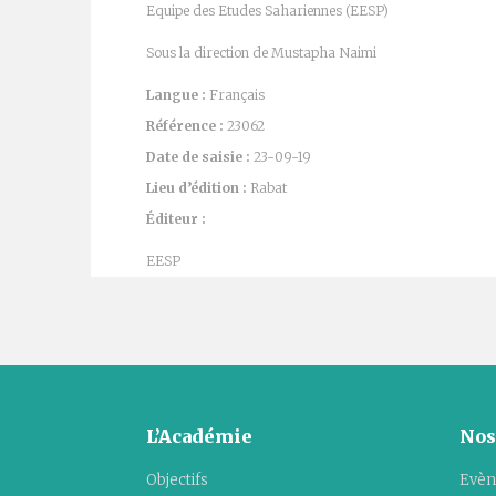
Equipe des Etudes Sahariennes (EESP)
Sous la direction de Mustapha Naimi
Langue :
Français
Référence :
23062
Date de saisie :
23-09-19
Lieu d’édition :
Rabat
Éditeur :
EESP
L’Académie
Nos
Objectifs
Evèn