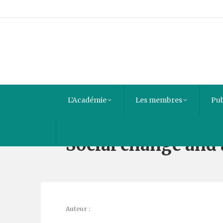
L’Académie
Les membres
Pub
Social change and 
Auteur :