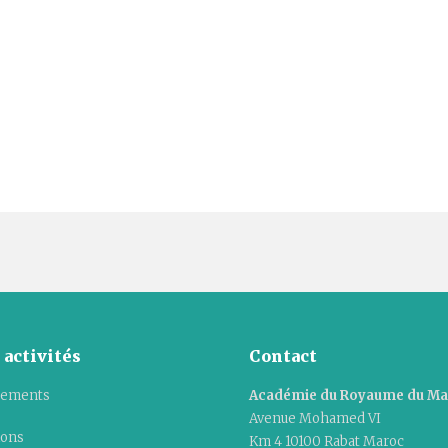
 activités
Contact
ements
Académie du Royaume du M
Avenue Mohamed VI
ions
Km 4 10100 Rabat Maroc