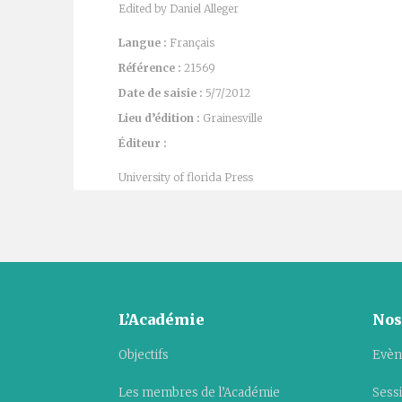
Edited by Daniel Alleger
Langue :
Français
Référence :
21569
Date de saisie :
5/7/2012
Lieu d’édition :
Grainesville
Éditeur :
University of florida Press
L’Académie
Nos
Objectifs
Evèn
Les membres de l’Académie
Sess