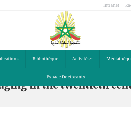
Intranet
Ra
lications
Bibliothèque
Activités
Médiathèqu
Espace Doctorants
aging in the twentieth cen