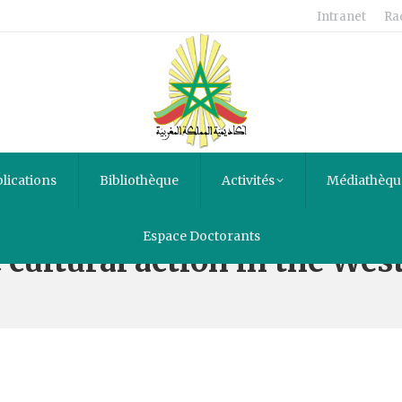
Intranet
Ra
lications
Bibliothèque
Activités
Médiathèqu
Espace Doctorants
 cultural action in the Wes