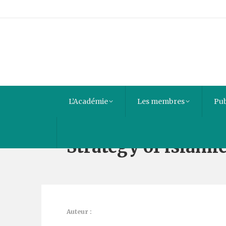
L’Académie
Les membres
Pub
Strategy of islamic
Auteur :