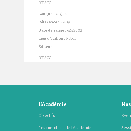
ISESCO
Langue :
Anglais
Référence :
16409
Date de saisie :
6/5/2002
Lieu d’édition :
Rabat
Éditeur :
ISESCO
L’Académie
Nos
Objectifs
Evèn
Les membres de l’Académie
Sess