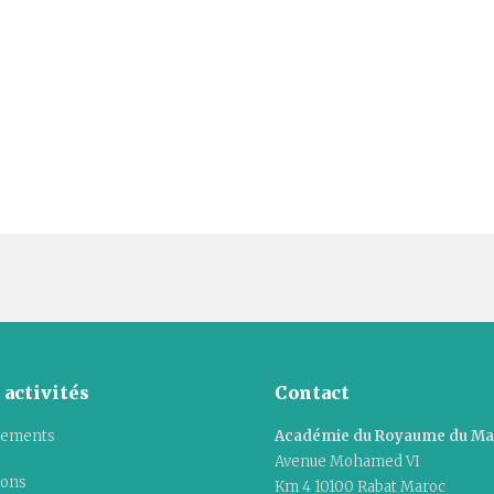
 activités
Contact
ements
Académie du Royaume du M
Avenue Mohamed VI
ions
Km 4 10100 Rabat Maroc