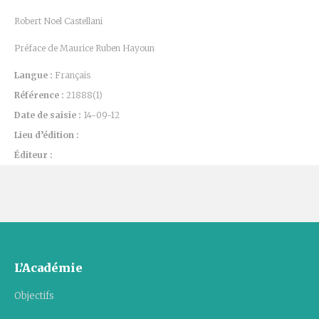
Robert Noel Castellani
Préface de Maurice Ruben Hayoun
Langue :
Français
Référence :
21888(1)
Date de saisie :
14-09-12
Lieu d’édition :
Éditeur :
L’Académie
Objectifs