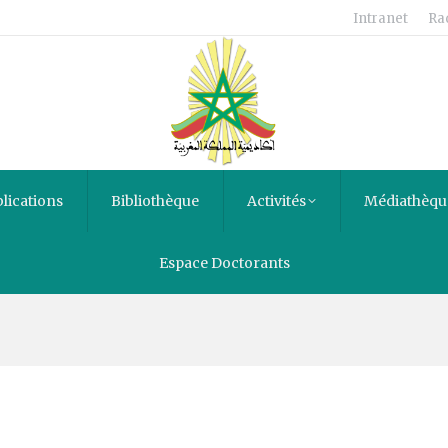
Intranet
Ra
lications
Bibliothèque
Activités
Médiathèqu
rt three, the social basis o
Espace Doctorants