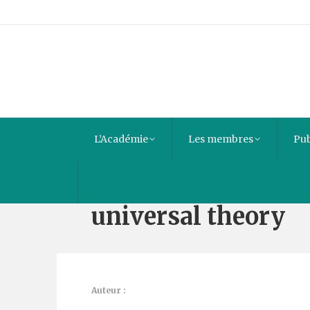
L’Académie
Les membres
Pub
The Green book : Pa
universal theory
Auteur :