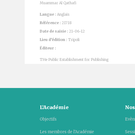
Muammar Al Qathafi
Langue :
Anglais
Référence :
21718
Date de saisie :
21-06-12
Lieu d’édition :
Tripoli
Éditeur :
THe Public Establishment for Publishing
L’Académie
Nos
Objectifs
Evèn
Les membres de l’Académie
Sess