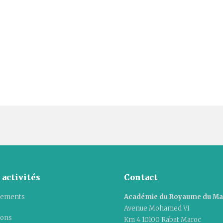
 activités
Contact
ements
Académie du Royaume du M
Avenue Mohamed VI
ions
Km 4 10100 Rabat Maroc