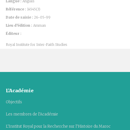
Langue :
Anglais
Référence :
14545(3)
Date de saisie :
26-05-99
Lieu d’édition :
Amman
Éditeur :
Royal Institute for Inter-Faith Studies
L’Académie
Objectifs
Les membres de l’Académie
L’Institut Royal pour la Recherche sur l’Histoire du Maroc