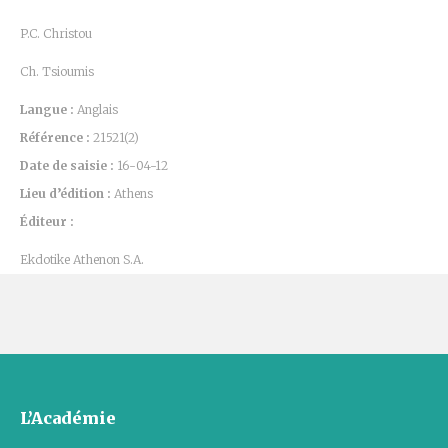
P.C. Christou
Ch. Tsioumis
Langue :
Anglais
Référence :
21521(2)
Date de saisie :
16-04-12
Lieu d’édition :
Athens
Éditeur :
Ekdotike Athenon S.A.
L’Académie