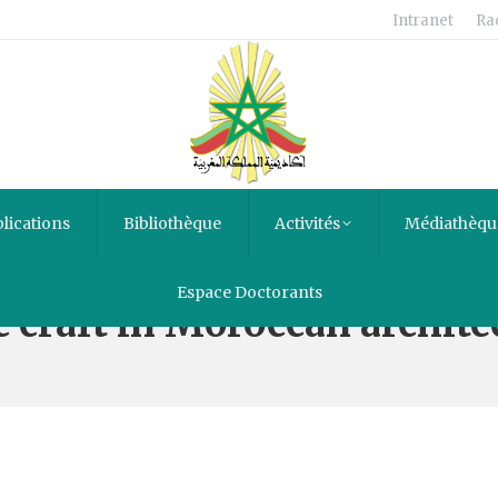
Intranet
Ra
lications
Bibliothèque
Activités
Médiathèqu
Espace Doctorants
 craft in Moroccan architec