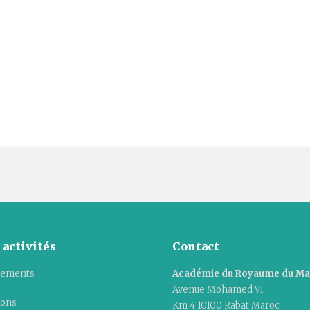
 activités
Contact
ements
Académie du Royaume du M
Avenue Mohamed VI
ions
Km 4 10100 Rabat Maroc