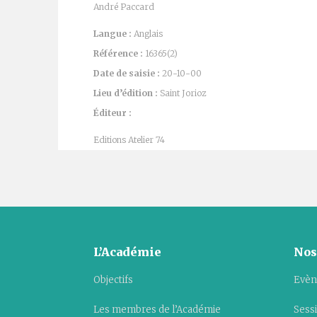
André Paccard
Langue :
Anglais
Référence :
16365(2)
Date de saisie :
20-10-00
Lieu d’édition :
Saint Jorioz
Éditeur :
Editions Atelier 74
L’Académie
Nos
Objectifs
Evèn
Les membres de l’Académie
Sess