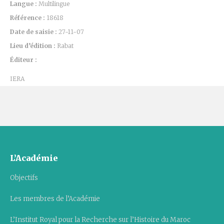
Langue :
Multilingue
Référence :
18618
Date de saisie :
27-11-07
Lieu d’édition :
Rabat
Éditeur :
IERA
L’Académie
Objectifs
Les membres de l’Académie
L’Institut Royal pour la Recherche sur l’Histoire du Maroc