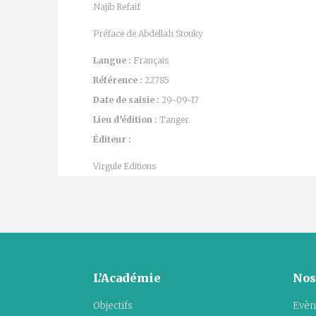
Najib Refaif
Préface de Abdellah Stouky
Langue :
Français
Référence :
22785
Date de saisie :
29-09-17
Lieu d’édition :
Tanger
Éditeur :
Virgule Editions
L’Académie
Nos
Objectifs
Evèn