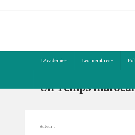
L’Académie
Les membres
Pub
Un Temps marocain
Auteur :