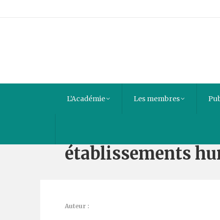
L’Académie
Les membres
Pub
Une Approche écolo
établissements h
Auteur :