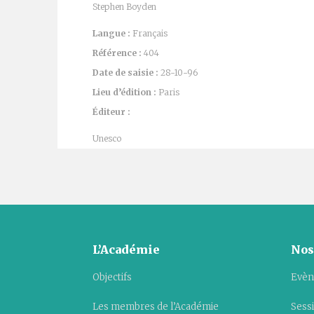
Stephen Boyden
Langue :
Français
Référence :
404
Date de saisie :
28-10-96
Lieu d’édition :
Paris
Éditeur :
Unesco
L’Académie
Nos
Objectifs
Evèn
Les membres de l’Académie
Sess