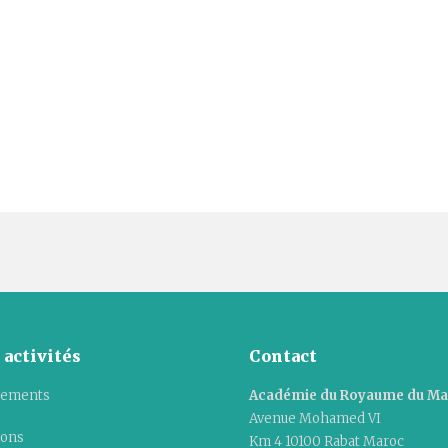
 activités
Contact
ements
Académie du Royaume du M
Avenue Mohamed VI
ions
Km 4 10100 Rabat Maroc