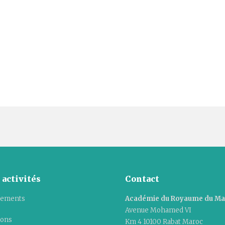
 activités
Contact
ements
Académie du Royaume du M
Avenue Mohamed VI
ions
Km 4 10100 Rabat Maroc