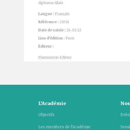
Alphonse Allais
Langue :
Français
Référence :
21016
Date de saisie :
24-01-12
Lieu d’édition :
Paris
Éditeur :
Flammarion Editeur
L’Académie
Nos
Objectifs
Evèn
Les membres de l’Académie
Sess